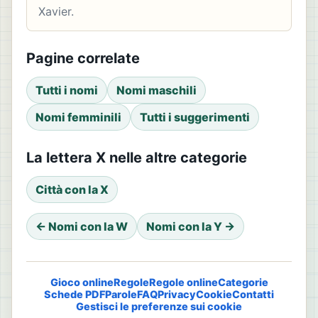
Xavier.
Pagine correlate
Tutti i nomi
Nomi maschili
Nomi femminili
Tutti i suggerimenti
La lettera X nelle altre categorie
Città con la X
← Nomi con la W
Nomi con la Y →
Gioco online
Regole
Regole online
Categorie
Schede PDF
Parole
FAQ
Privacy
Cookie
Contatti
Gestisci le preferenze sui cookie