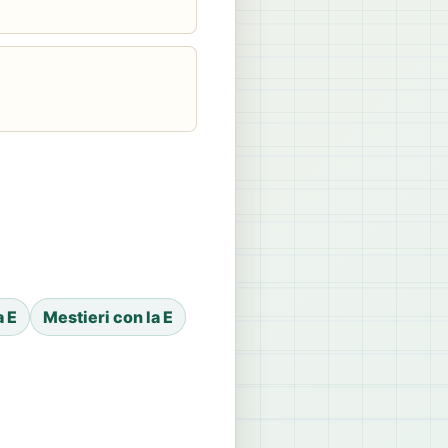
a E
Mestieri con la E