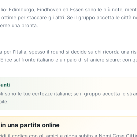
eglio: Edimburgo, Eindhoven ed Essen sono le più note, men
ttime per staccare gli altri. Se il gruppo accetta le città no
erne una pronta.
per l'Italia, spesso il round si decide su chi ricorda una ri
ice sul fronte italiano e un paio di straniere sicure: con q
punti
i sono le tue certezze italiane; se il gruppo accetta le str
ile.
in una partita online
idi il codice con gli amici e gioca subito a Nomi Cose Citt