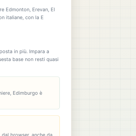
tre Edmonton, Erevan, El
n italiane, con la E
sposta in più. Impara a
uesta base non resti quasi
aniere, Edimburgo è
à dal browser, anche da