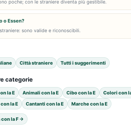
 sono poche; con le straniere diventa più gestibile.
o o Essen?
 straniere: sono valide e riconoscibili.
aliane
Città straniere
Tutti i suggerimenti
tre categorie
on la E
Animali con la E
Cibo con la E
Colori con l
 con la E
Cantanti con la E
Marche con la E
 con la F →