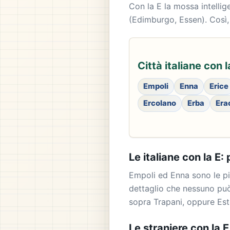
Con la E la mossa intellig
(Edimburgo, Essen). Così, 
Città italiane con l
Empoli
Enna
Erice
Ercolano
Erba
Era
Le italiane con la E
Empoli ed Enna sono le più
dettaglio che nessuno può 
sopra Trapani, oppure Est
Le straniere con la E