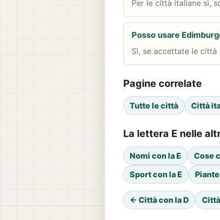
Per le città italiane sì,
Posso usare Edimburg
Sì, se accettate le città
Pagine correlate
Tutte le città
Città it
La lettera E nelle al
Nomi con la E
Cose c
Sport con la E
Piante
← Città con la D
Città