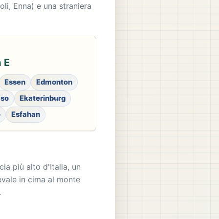
oli, Enna) e una straniera
a E
Essen
Edmonton
aso
Ekaterinburg
o
Esfahan
a più alto d'Italia, un
evale in cima al monte
.