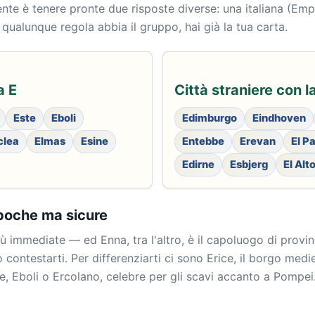
ente è tenere pronte due risposte diverse: una italiana (Emp
qualunque regola abbia il gruppo, hai già la tua carta.
a E
Città straniere con l
Este
Eboli
Edimburgo
Eindhoven
clea
Elmas
Esine
Entebbe
Erevan
El P
Edirne
Esbjerg
El Alt
: poche ma sicure
 immediate — ed Enna, tra l'altro, è il capoluogo di provinci
contestarti. Per differenziarti ci sono Erice, il borgo medi
e, Eboli o Ercolano, celebre per gli scavi accanto a Pompei